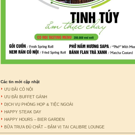
Các tin mới cập nhật
ƯU ĐÃI CỎ NỘI
ƯU ĐÃI BUFFET GÁNH
DỊCH VỤ PHÒNG HỌP & TIỆC NGOÀI
HAPPY STEAK DAY
HAPPY HOURS – BIER GARDEN
BỮA TRƯA ĐỦ CHẤT – ĐẬM VỊ TẠI CALIBRE LOUNGE