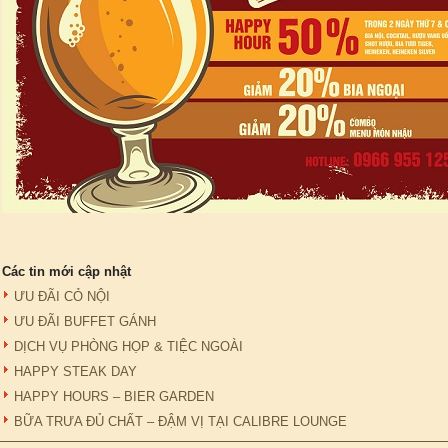
Các tin mới cập nhật
ƯU ĐÃI CỎ NỘI
ƯU ĐÃI BUFFET GÁNH
DỊCH VỤ PHÒNG HỌP & TIỆC NGOÀI
HAPPY STEAK DAY
HAPPY HOURS – BIER GARDEN
BỮA TRƯA ĐỦ CHẤT – ĐẬM VỊ TẠI CALIBRE LOUNGE